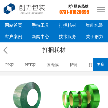
网站首页
手持工具
打捆耗材
智能包装
客户案例
新闻中心
技术服务
关于创力
打捆耗材
更多
PP带
PET带
缠绕膜
护角
打包扣