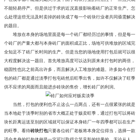
不能轻易停产。但是供过于求的近况直接影响着砖厂的正常生产。怎
么处理这些无法及时卖掉的砖块成了每一个砖块行业者共同亟需解决
的题目。
堆放在本身的场地里面是每一个砖厂都经历过的事情，但是每一
个砖厂的产量大都与本身砖厂的面积成正比，场地可供堆放的区域完
全知足不了砖厂长时间的生产。但是当您的场地使用打包后就可以很
大程度解决这一题目。首先堆放高度可以达到原来未打包时的两倍，
稳固性也比之前高出许多，而且解决人工堆放的难题。许多如今在打
包的砖厂都是通过淡季打包屯砖然后旺季出售，如许不仅解决了旺季
供不应求的局面而且能进步砖块的售价，增长砖厂的利润。
当然，打包的便利也不止这么一点两点，还有一点很紧张的就是
当本地处于淡季时别的省市大概正处于贩卖旺季，通过打包可以将砖
块长距离运送至别的区域就可以保证本身砖厂一年四季都可以在生产
的旺季。看待
砖块打包
只要各位砖厂老板将本身定位得当，选择一款
适合本身的打包体例是一定可以取得立竿见影的结果的。无论从人