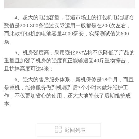
4
、超大的电池容量，普遍市场上的打包机电池理论
数值是
200-800
条通过实际运用一般都是在
200
次左右，
而此款打包机的电池容量
4000
毫安，实际测试值为
600
条。
5
、机身强度高，采用强化
PV
结构不仅降低了产品的
重量且加强了机身的强度真正能够遭受
40
斤重物撞击，
且抗摔高度可达
4
米；
6
、强大的售后服务体系，新机保修是
18
个月，而且
是整机，维修服务做到机器到后
3
个小时内做好维护工
作，不仅更加省心的使用，还大大地降低了后期维护成
本。
返回列表