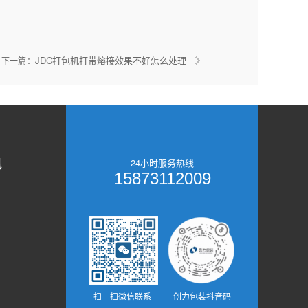
JDC打包机打带熔接效果不好怎么处理
下一篇 ：
讯
24小时服务热线
15873112009
扫一扫微信联系
创力包装抖音码