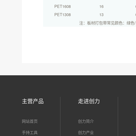
PET1608
16
PET1308
13
注：板材打包带常见颜色：绿色/
主营产品
走进创力
网站首页
创力简介
手持工具
创力产业