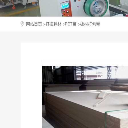
网站首页
>
打捆耗材
>
PET带
>板材打包带