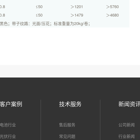
0.8
≤50
＞1201
＞5760
0.8
≤50
＞1479
＞4680
黑色；带子纹路：光面/压花；标准重量为20kg/卷；
客户案例
技术服务
新闻资
电池行业
售后服务
公司新闻
光伏行业
常见问题
行业新闻