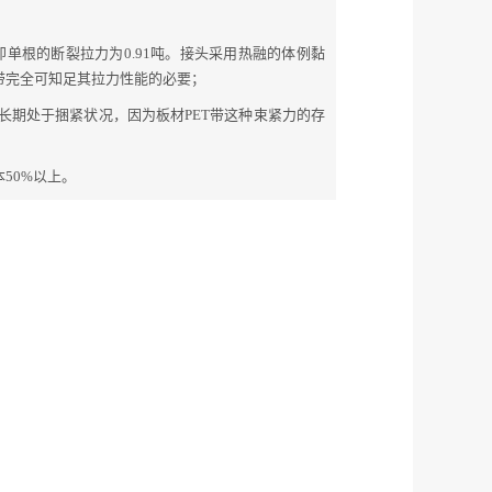
N，即单根的断裂拉力为0.91吨。接头采用热融的体例黏
ET带完全可知足其拉力性能的必要；
长期处于捆紧状况，因为板材PET带这种束紧力的存
50%以上。