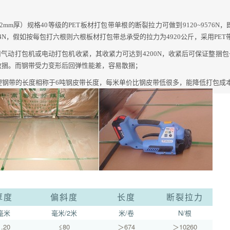
1.2mm厚）规格40等级的PET板材打包带单根的断裂拉力可做到9120~9576
6184N，假如按每包打六根则六根板材打包带总承受的拉力为4920公斤，采用P
气动打包机或电动打包机收紧，其收紧力可达到4200N，收紧后可保证整捆包
散捆。而钢带受力变形后回弹性能差，容易散捆；
吨塑钢带的长度相称于6吨钢皮带长度，每米单价比钢皮带低很多，能降低打包成本
厚度
偏斜度
长度
断裂拉力
毫米
毫米/2米
米/卷
N/根
1.20
≤80
＞674
＞10260