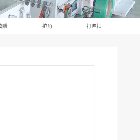
绕膜
护角
打包扣