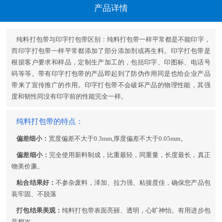
产品详情
纯料打包带与印字打包带区别：纯料打包带一样平常都是不能印字，
而印字打包带一样平常都添加了部分添加剂或再生料。印字打包带是
根据客户要求和样品，定制生产加工的，包括印字、印图标、电话号
码等等。带有印字打包带的产品即起到了防伪作用同是也给企业产品
带来了宣传推广的作用。印字打包带不会破坏产品的物理性能，其强
度和韧性同没有印字前的性能完全一样。
纯料打包带的特点：
偏差细小：
宽度偏差不大于0.3mm,厚度偏差不大于0.05mm。
偏差细小：
完全使用新料制成，比重最轻，同重量，长度最长，真正
物美价廉。
粘合结果好：
不参杂废料，泽加、拉力强、粘接度佳，确保您产品包
装牢固、不脱落
打包结果美观：
纯料打包带表面亮丽、透明，心旷神怡。有用进步包
装档次。