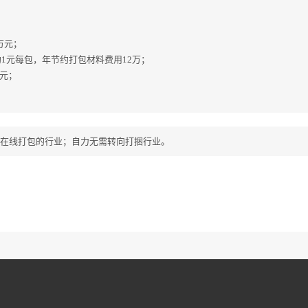
万元；
节约1元每包，年节约打包材料费用12万；
元；
在线打包的行业；自力无需转向打捆行业。