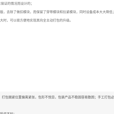
以保证的情况而设计的；
简版，去除了做扣模块，而保留了穿带模块和拉紧模块，同时设备成本大大降低
扩大时，可以很方便地实现其向全主动打包的升级。
柔软，打包捆紧位置偏离紧张，包形不悦目，包装产品不稳固容易散困；手工打包
分投资不起；