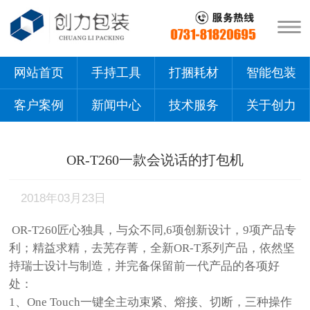
网站首页
手持工具
打捆耗材
智能包装
客户案例
新闻中心
技术服务
关于创力
OR-T260一款会说话的打包机
2018年03月23日
OR-T260匠心独具，与众不同,6项创新设计，9项产品专
利；精益求精，去芜存菁，全新OR-T系列产品，依然坚
持瑞士设计与制造，并完备保留前一代产品的各项好
处：
1、One Touch一键全主动束紧、熔接、切断，三种操作