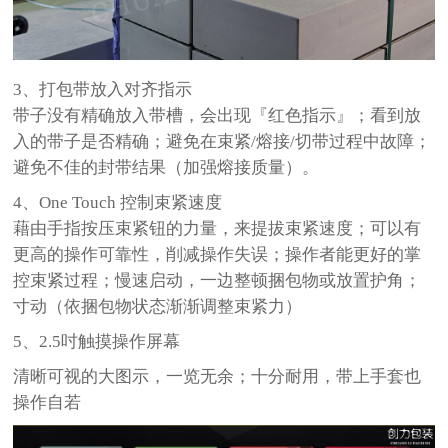
3、打包带放入对齐指示
带子没有精确放入带槽，会出现『红色指示』；看到放
入的带子是否精确；避免在束紧/熔接/切带过程中故障；
避免不佳的封带结果（加强熔接质量）。
4、One Touch 控制束紧速度
藉由手指按压束紧钮的力量，来提拔束紧速度；可以有
更高的操作可靠性，削减操作失误；操作者能更好的掌
控束紧过程；慢速启动，一边整顿捆包物或放置护角；
寸动（依捆包物状态渐渐调整束紧力）
5、2.5吋触摸操作屏幕
清晰可视的大图示，一览无余；十分耐用，带上手套也
操作自若